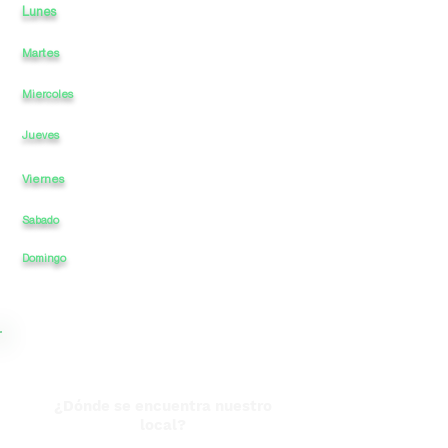
Lunes
11
a
a
-
00
Martes
11
a
-
00
a
Miercoles
11
a
-
a
00
11
a
-
a
00
Jueves
Viernes
11
a
-
a
00
Sabado
11
a
-
a
00
00
Domingo
11
a
-
a
¿Dónde se encuentra nuestro
local?