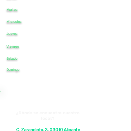
Martes
11
a
-
23
a
Miercoles
11
a
-
a
23
11
a
-
a
23
Jueves
Viernes
11
a
-
a
23
Sabado
11
a
-
a
23
23
Domingo
11
a
-
a
¿Dónde se encuentra nuestro
local?
C. Zarandieta, 3, 03010 Alicante