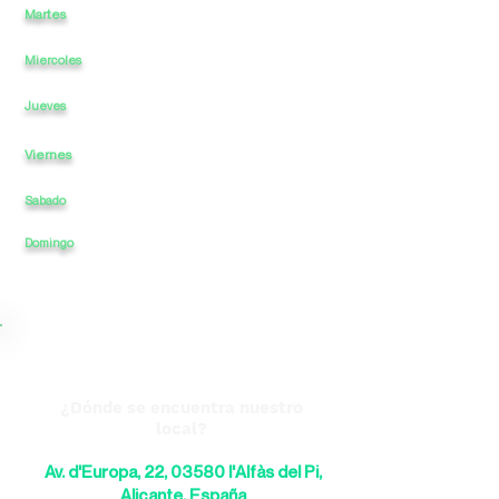
Martes
11
a
-
22
a
Miercoles
11
a
-
a
22
11
a
-
a
22
Jueves
Viernes
11
a
-
a
22
Sabado
11
a
-
a
22
22
Domingo
11
a
-
a
¿Dónde se encuentra nuestro
local?
Av. d'Europa, 22, 03580 l'Alfàs del Pi,
Alicante, España