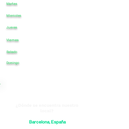
Martes
12
a
-
22
a
Miercoles
12
a
-
a
22
12
a
-
a
22
Jueves
Viernes
12
a
-
a
22
Sabado
12
a
-
a
22
22
Domingo
12
a
-
a
¿Dónde se encuentra nuestro
local?
Barcelona, España