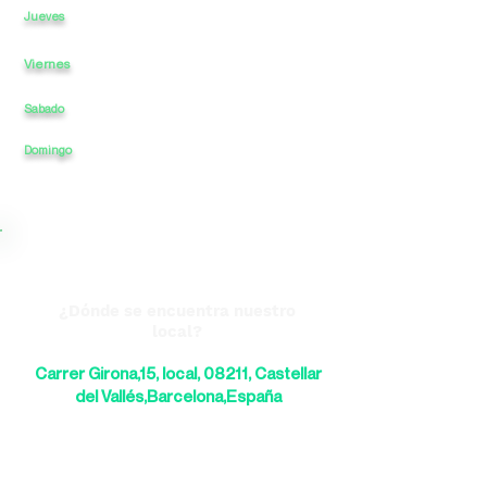
a
-
a
Jueves
Viernes
a
-
a
Sabado
a
-
a
Domingo
a
-
a
¿Dónde se encuentra nuestro
local?
Carrer Girona,15, local, 08211, Castellar
del Vallés,Barcelona,España