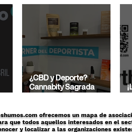
¿CBD y Deporte?
Cannabity Sagrada
¡
ón
Familia te asesora de
A
forma profesional.
eshumos.com ofrecemos un mapa de asociaci
ra que todos aquellos interesados en el sec
nocer y localizar a las organizaciones existe