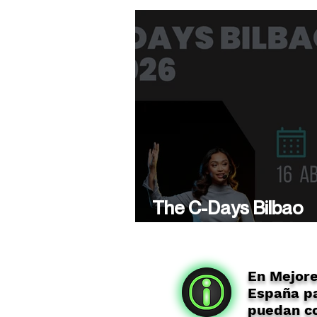
The C-Days Bilbao
presenta su 5ª Edici
En Mejor
España pa
puedan co