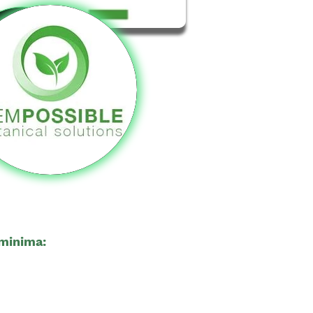
minima:
18