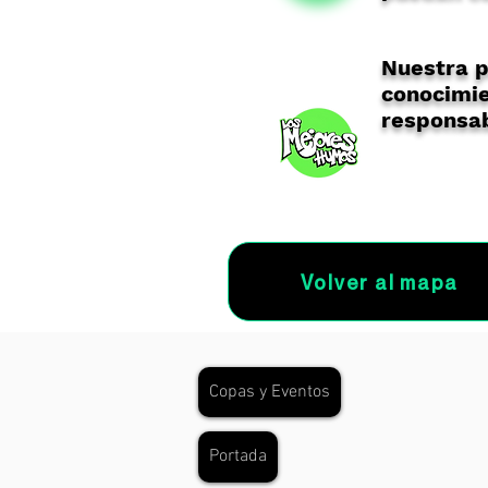
Nuestra p
conocimie
responsab
Volver al mapa
Copas y Eventos
Portada