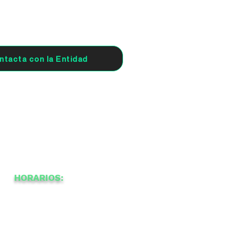
ntacta con la Entidad
HORARIOS:
-
10:30
20
a
14:30
16
a
a
-
a