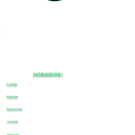
HORARIOS:
Lunes
12
a
a
-
22
Martes
12
a
-
22
a
Miercoles
12
a
-
a
22
12
a
-
a
22
Jueves
Viernes
12
a
-
a
22