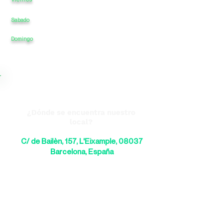
Sabado
12
a
-
a
22
22
Domingo
12
a
-
a
¿Dónde se encuentra nuestro
local?
C/ de Bailèn, 157, L'Eixample, 08037
Barcelona, España