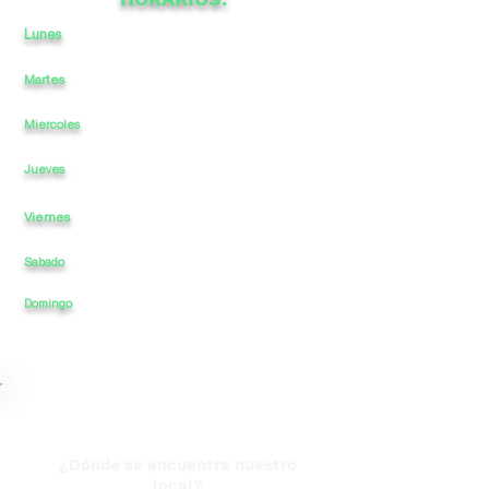
Lunes
a
a
-
13
21
Martes
a
-
13
21
a
Miercoles
a
-
13
a
21
a
-
13
a
21
Jueves
Viernes
a
-
13
a
21
Sabado
a
-
13
a
21
21
Domingo
a
-
13
a
¿Dónde se encuentra nuestro
local?