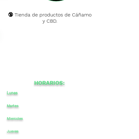
🔞 Tienda de productos de Cáñamo
y CBD.
HORARIOS:
Lunes
11:30
a
13:30
a
-
17
20
Martes
10:30
a
13:30
-
17
20
a
Miercoles
10:30
a
13:30
-
17
a
20
10:30
a
13:30
-
17
a
20
Jueves