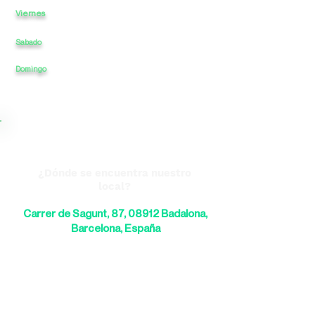
Viernes
10:30
a
13:30
-
17
a
20
Sabado
10:30
a
13:30
-
CERRADO
a
Domingo
CERRADO
a
-
CERRADO
a
¿Dónde se encuentra nuestro
local?
Carrer de Sagunt, 87, 08912 Badalona,
Barcelona, España