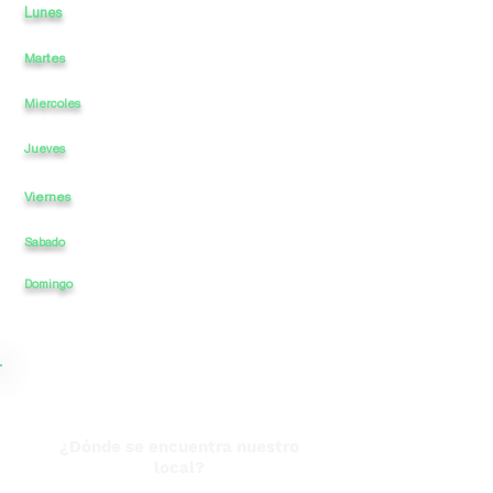
Lunes
10
a
a
-
22:30
Martes
10
a
-
22:30
a
Miercoles
10
a
-
a
22:30
10
a
-
a
22:30
Jueves
Viernes
10
a
-
a
22:30
Sabado
10
a
-
a
22:30
22:30
Domingo
10
a
-
a
¿Dónde se encuentra nuestro
local?