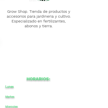
Grow Shop. Tienda de productos y
accesorios para jardineria y cultivo.
Especializado en fertilizantes,
abonos y tierra.
HORARIOS:
Lunes
11
a
a
-
20
Martes
11
a
-
20
a
Miercoles
11
a
-
a
20