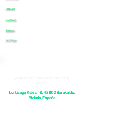
11
a
-
a
20
Jueves
Viernes
11
a
-
a
20
Sabado
CERRADO
a
-
CERRADO
a
Domingo
CERRADO
a
-
CERRADO
a
¿Dónde se encuentra nuestro
local?
Lurkizaga Kalea, 18, 48902 Barakaldo,
Bizkaia, España