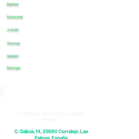
Martes
12
a
-
22
a
Miercoles
12
a
-
a
22
12
a
-
a
22
Jueves
Viernes
12
a
-
a
22
Sabado
12
a
-
a
22
22
Domingo
12
a
-
a
¿Dónde se encuentra nuestro
local?
C. Galicia, 14, 35660 Corralejo, Las
Palmas, España