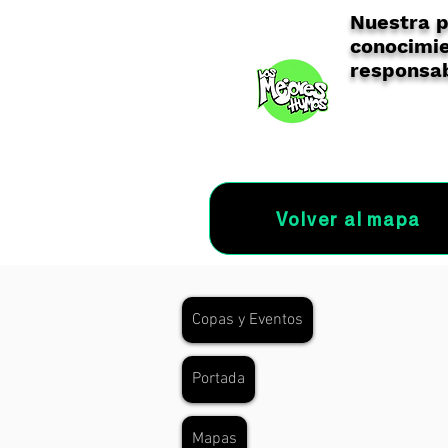
Nuestra p
conocimie
responsab
Volver al mapa
Copas y Eventos
Portada
Mapas