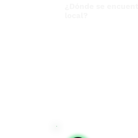
¿Dónde se encuent
local?