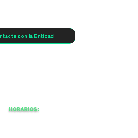
ntacta con la Entidad
HORARIOS:
-
10:00
20:00
a
a
a
-
a