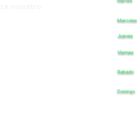
Martes
ra nuestro
Miercoles
Jueves
Viernes
Sabado
Domingo