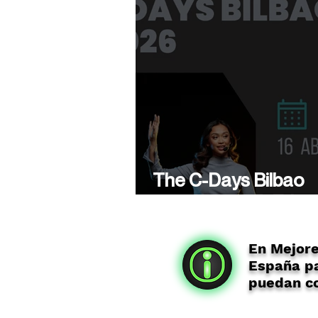
The C-Days Bilbao
presenta su 5ª Edici
En Mejor
España pa
puedan co