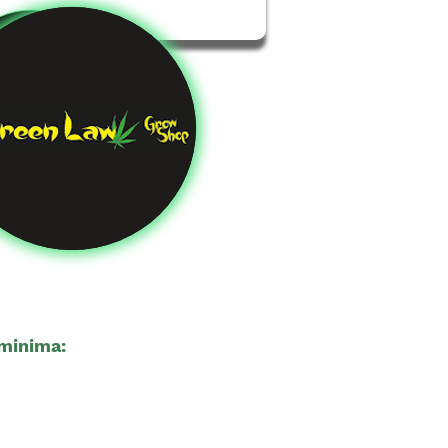
minima:
18