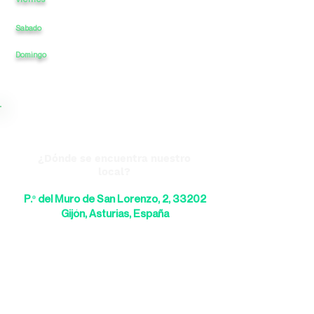
Sabado
11
a
14
-
17
a
20:30
Domingo
CERRADO
a
-
CERRADO
a
¿Dónde se encuentra nuestro
local?
P.º del Muro de San Lorenzo, 2, 33202
Gijón, Asturias, España