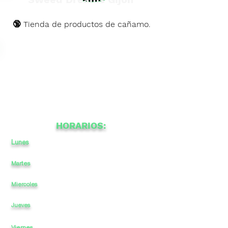
🔞 Tienda de productos de cañamo.
HORARIOS:
Lunes
11
a
14
a
-
17
21
Martes
11
a
14
-
17
21
a
Miercoles
11
a
14
-
17
a
21
11
a
14
-
17
a
21
Jueves
Viernes
11
a
14
-
17
a
21