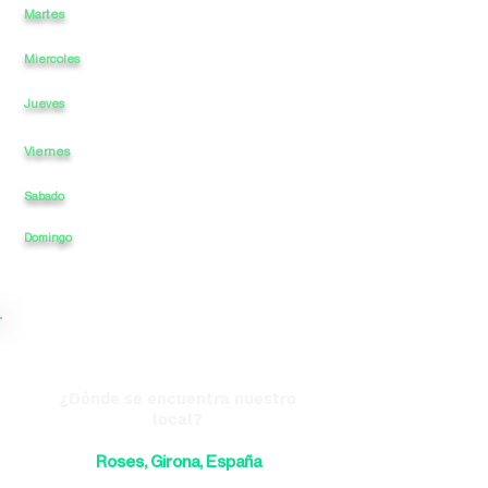
Martes
a
-
16
21
a
Miercoles
a
-
16
a
21
a
-
16
a
21
Jueves
Viernes
a
-
16
a
22
Sabado
a
-
16
a
22
Domingo
CERRADO
a
-
CERRADO
a
¿Dónde se encuentra nuestro
local?
Roses, Girona, España