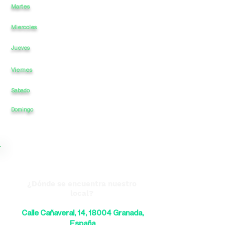
Martes
11
a
-
23
a
Miercoles
11
a
-
a
23
11
a
-
a
23
Jueves
Viernes
11
a
-
a
00
Sabado
11
a
-
a
00
23
Domingo
11
a
-
a
¿Dónde se encuentra nuestro
local?
Calle Cañaveral, 14, 18004 Granada,
España