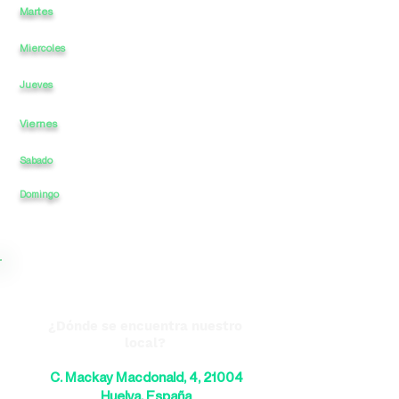
Martes
10
a
-
23
a
Miercoles
10
a
-
a
23
10
a
-
a
23
Jueves
Viernes
10
a
-
a
23
Sabado
10
a
-
a
23
23
Domingo
10
a
-
a
¿Dónde se encuentra nuestro
local?
C. Mackay Macdonald, 4, 21004
Huelva, España