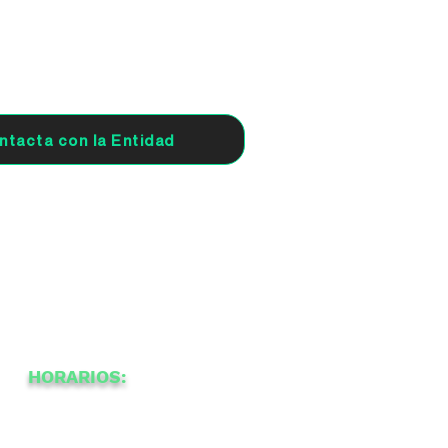
ntacta con la Entidad
HORARIOS:
-
21
a
16
a