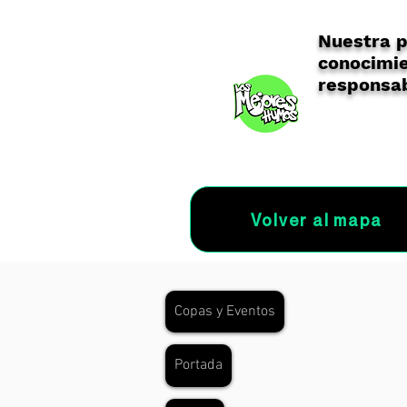
Nuestra p
conocimie
responsab
Volver al mapa
Copas y Eventos
Portada