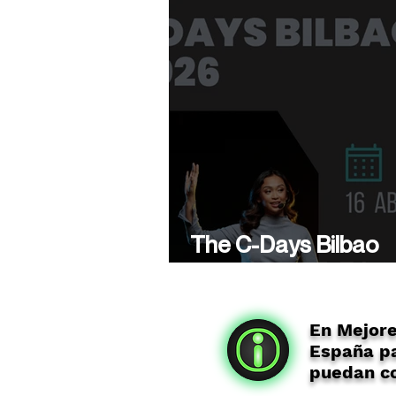
The C-Days Bilbao
presenta su 5ª Edici
En Mejor
España pa
puedan co