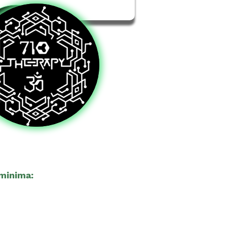
minima:
21