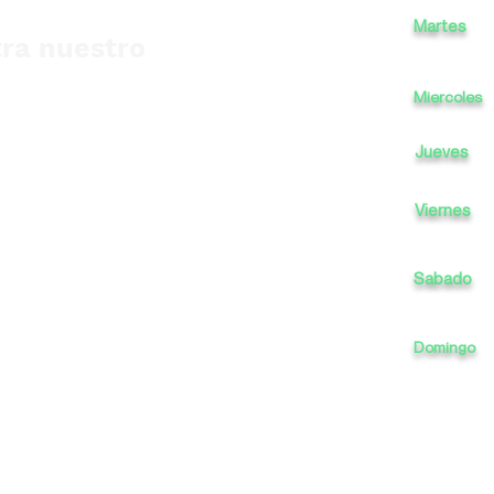
Martes
ra nuestro
Miercoles
Jueves
Viernes
Sabado
Domingo