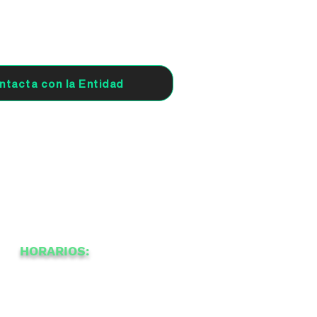
ntacta con la Entidad
HORARIOS:
-
10
22
a
a