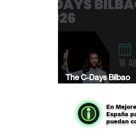
The C-Days Bilbao
presenta su 5ª Edici
En Mejor
España pa
puedan co