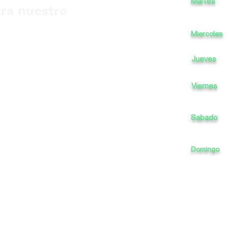
Martes
ra nuestro
Miercoles
Jueves
Viernes
Sabado
Domingo