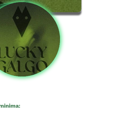
minima:
21