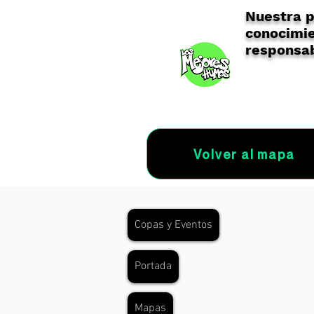
Nuestra p
conocimie
responsab
Volver al mapa
Copas y Eventos
Portada
Mapas