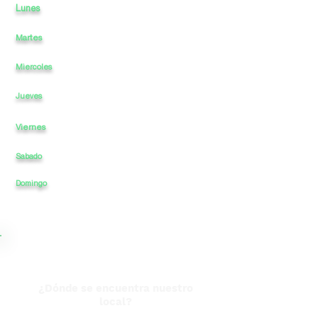
Lunes
11
a
a
-
23
Martes
11
a
-
23
a
Miercoles
11
a
-
a
23
11
a
-
a
23
Jueves
Viernes
11
a
-
a
23
Sabado
11
a
-
a
23
23
Domingo
11
a
-
a
¿Dónde se encuentra nuestro
local?