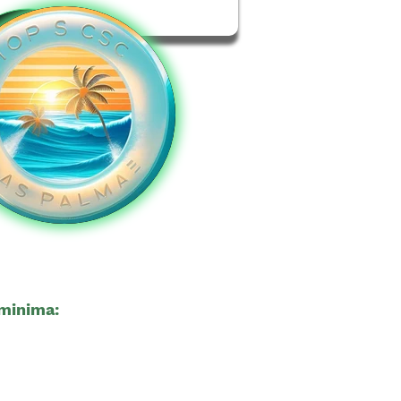
minima:
21