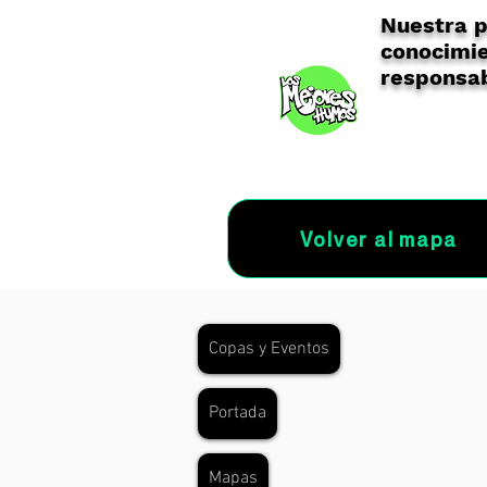
Nuestra p
conocimie
responsab
Volver al mapa
Copas y Eventos
Portada
Mapas