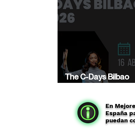
The C-Days Bilbao
presenta su 5ª Edici
En Mejor
España pa
puedan co