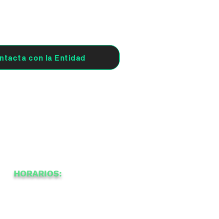
ntacta con la Entidad
HORARIOS:
-
12
20:30
a
a