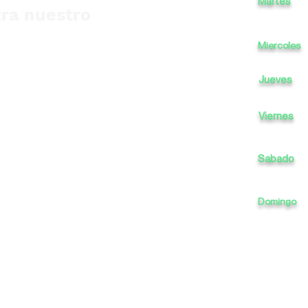
Martes
ra nuestro
Miercoles
Jueves
Viernes
Sabado
Domingo