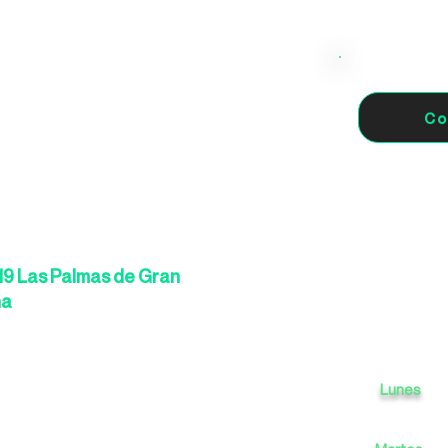
Co
19 Las Palmas de Gran
ña
Lunes