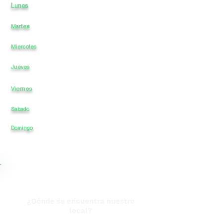
Lunes
12
a
a
-
1:30
Martes
12
a
-
1:30
a
Miercoles
12
a
-
a
1:30
12
a
-
a
1:30
Jueves
Viernes
12
a
-
a
1:30
Sabado
12
a
-
a
1:30
1:30
Domingo
12
a
-
a
¿Dónde se encuentra nuestro
local?