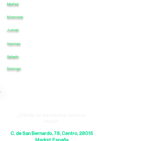
Martes
11
a
-
22
a
Miercoles
11
a
-
a
22
11
a
-
a
22
Jueves
Viernes
11
a
-
a
22
Sabado
11
a
-
a
22
22
Domingo
11
a
-
a
¿Dónde se encuentra nuestro
local?
C. de San Bernardo, 78, Centro, 28015
Madrid, España