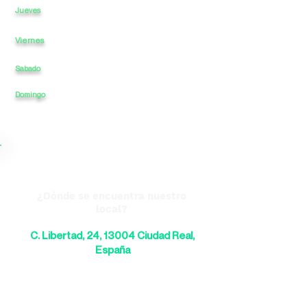
10:30
a
14:00
-
17:00
a
20:00
Jueves
Viernes
10:30
a
14:00
-
17:00
a
20:00
Sabado
10:30
a
-
a
14:30
Domingo
a
-
a
¿Dónde se encuentra nuestro
local?
C. Libertad, 24, 13004 Ciudad Real,
España