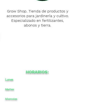
Grow Shop. Tienda de productos y
accesorios para jardinería y cultivo.
Especializado en fertilizantes,
abonos y tierra.
HORARIOS:
Lunes
10:30
a
14:00
a
-
17:00
20:00
Martes
10:30
a
14:00
-
17:00
20:00
a
Miercoles
10:30
a
14:00
-
17:00
a
20:00