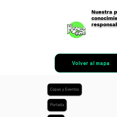
Nuestra p
conocimie
responsab
Volver al mapa
Copas y Eventos
Portada