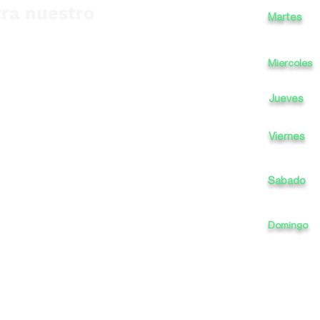
ra nuestro
Martes
Miercoles
Jueves
Viernes
Sabado
Domingo