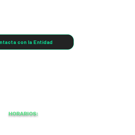
ntacta con la Entidad
HORARIOS:
-
12
20:30
a
a