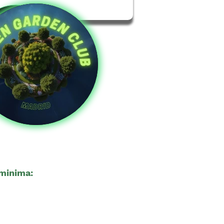
minima:
21