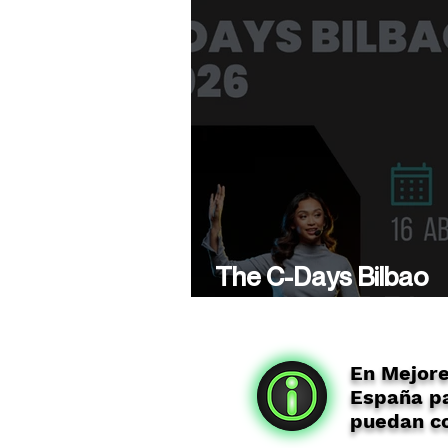
The C-Days Bilbao
presenta su 5ª Edici
En Mejor
España pa
puedan co