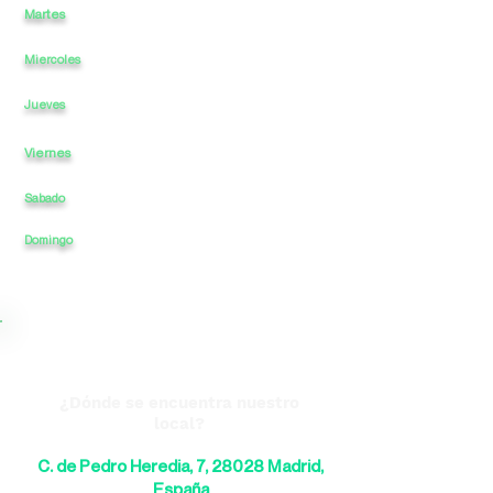
Martes
a
-
15
22
a
Miercoles
a
-
15
a
22
a
-
15
a
22
Jueves
Viernes
a
-
15
a
22
Sabado
a
13
-
a
20
Domingo
CERRADO
a
-
CERRADO
a
¿Dónde se encuentra nuestro
local?
C. de Pedro Heredia, 7, 28028 Madrid,
España