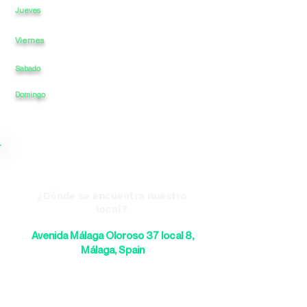
10:00
a
-
a
20:00
Jueves
Viernes
10:00
a
-
a
20:00
Sabado
10:30
a
-
a
14:00
Domingo
a
-
a
¿Dónde se encuentra nuestro
local?
Avenida Málaga Oloroso 37 local 8,
Málaga, Spain