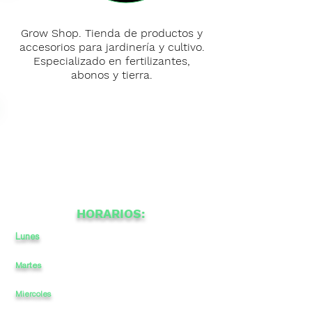
Grow Shop. Tienda de productos y
accesorios para jardinería y cultivo.
Especializado en fertilizantes,
abonos y tierra.
HORARIOS:
Lunes
10:00
a
a
-
20:00
Martes
10:00
a
-
20:00
a
Miercoles
10:00
a
-
a
20:00