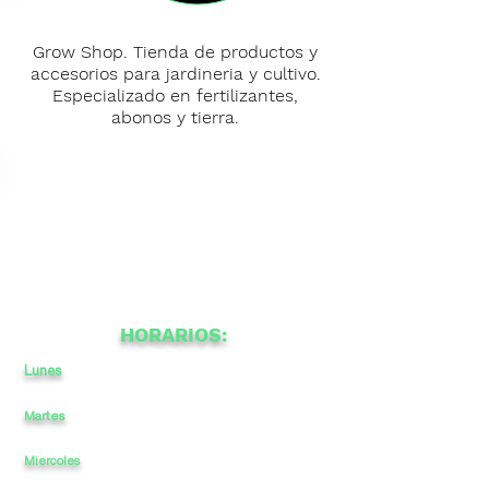
Grow Shop. Tienda de productos y
accesorios para jardineria y cultivo.
Especializado en fertilizantes,
abonos y tierra.
HORARIOS:
Lunes
10:30
a
13:30
a
-
16:30
20
Martes
10:30
a
13:30
-
16:30
20
a
Miercoles
10:30
a
13:30
-
16:30
a
20