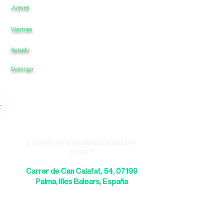
10:30
a
13:30
-
16:30
a
20
Jueves
Viernes
10:30
a
13:30
-
16:30
a
20
Sabado
10:30
a
14
-
a
Domingo
CERRADO
a
-
CERRADO
a
¿Dónde se encuentra nuestro
local?
Carrer de Can Calafat, 54, 07199
Palma, Illes Balears, España