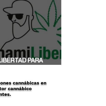
LIBERTAD PARA
YTHAMI!
ones cannábicas en
tor cannábico
ntes.