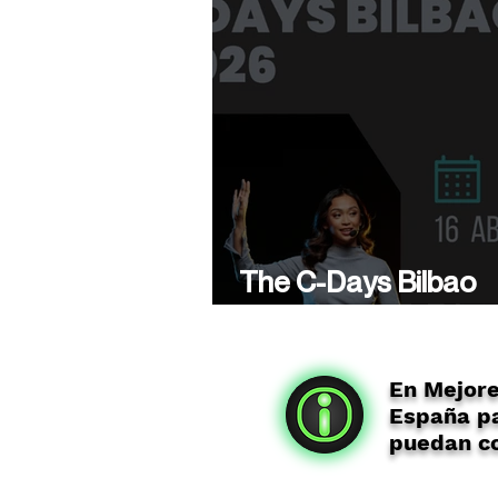
The C-Days Bilbao
presenta su 5ª Edici
En Mejor
España pa
puedan co