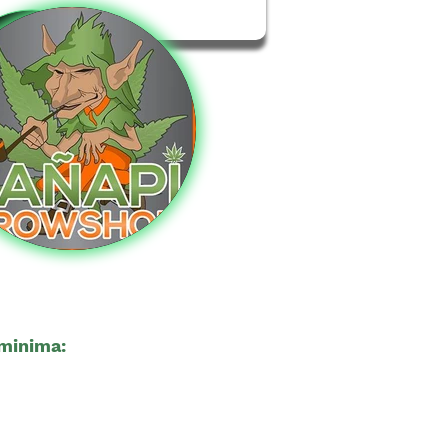
minima:
18