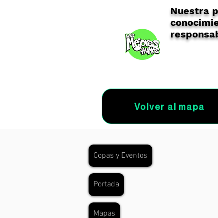
Nuestra p
conocimie
responsab
Volver al mapa
Copas y Eventos
Portada
Mapas