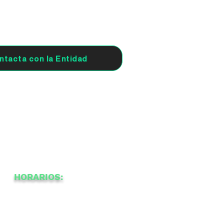
ntacta con la Entidad
HORARIOS:
-
11:00
22:00
a
14:00
18:00
a
a
-
a