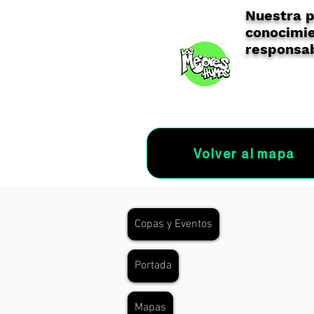
Nuestra p
conocimie
responsab
Volver al mapa
Copas y Eventos
Portada
Mapas