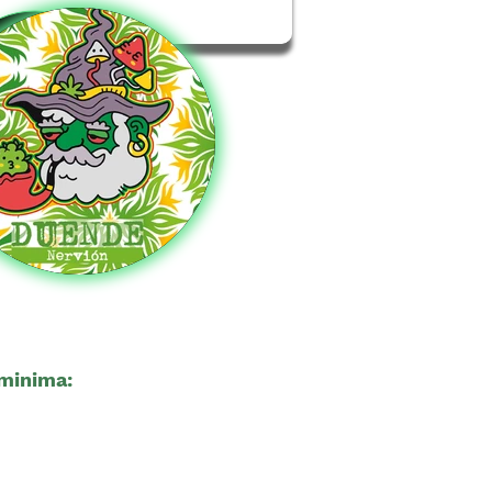
minima:
18