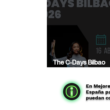
The C-Days Bilbao
presenta su 5ª Edici
En Mejor
España pa
puedan co