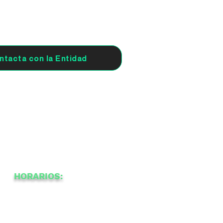
ntacta con la Entidad
HORARIOS:
-
12
00
a
a
a
-
a