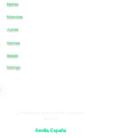
Martes
a
-
16
23
a
Miercoles
a
-
16
a
23
a
-
16
a
23
Jueves
Viernes
a
-
16
a
23
Sabado
a
-
16
a
23
23
Domingo
a
-
16
a
¿Dónde se encuentra nuestro
local?
Sevilla, España