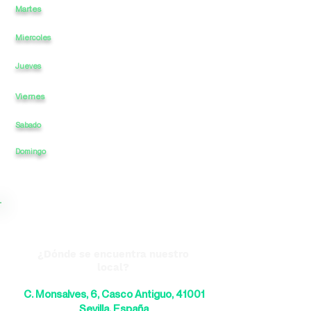
Martes
a
-
14
23
a
Miercoles
a
-
14
a
23
a
-
14
a
23
Jueves
Viernes
a
-
14
a
23
Sabado
a
-
14
a
23
23
Domingo
a
-
14
a
¿Dónde se encuentra nuestro
local?
C. Monsalves, 6, Casco Antiguo, 41001
Sevilla, España