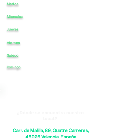
Martes
12
a
-
22
a
Miercoles
12
a
-
a
22
12
a
-
a
22
Jueves
Viernes
12
a
-
a
22
Sabado
12
a
-
a
22
22
Domingo
12
a
-
a
¿Dónde se encuentra nuestro
local?
Carr. de Malilla, 89, Quatre Carreres,
46026 Valencia, España