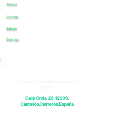
10
a
13:30
-
17
a
20
Jueves
Viernes
10
a
13:30
-
17
a
20
Sabado
10:30
a
13
-
a
13:00
Domingo
CERRADO
a
-
CERRADO
a
¿Dónde se encuentra nuestro
local?
Calle Onda, 26, 12006,
Castellón,Castellón,España