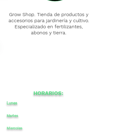
Grow Shop. Tienda de productos y
accesorios para jardinería y cultivo.
Especializado en fertilizantes,
abonos y tierra.
HORARIOS:
Lunes
10
a
13:30
a
-
17
20
Martes
10
a
13:30
-
17
20
a
Miercoles
10
a
13:30
-
17
a
20