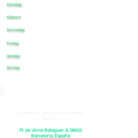
Dienstag
11
-
-
00
-
Mittwoch
11
-
-
-
00
11
-
-
-
00
Donnerstag
Freitag
11
-
-
-
00
Samstag
11
-
-
-
00
00
Sonntag
11
-
-
-
¿Dónde se encuentra nuestro
local?
Pl. de Víctor Balaguer, 6, 08003
Barcelona, España