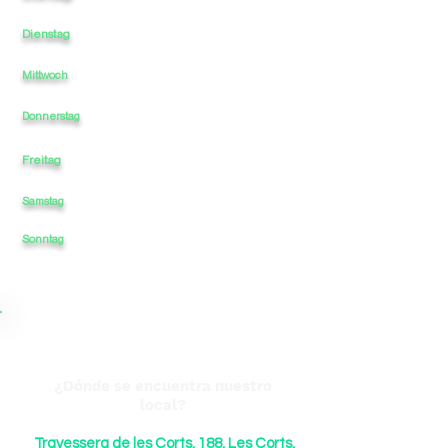
Dienstag
12
-
-
00
-
Mittwoch
12
-
-
-
00
12
-
-
-
00
Donnerstag
Freitag
12
-
-
-
00
Samstag
12
-
-
-
00
00
Sonntag
12
-
-
-
¿Dónde se encuentra nuestro
local?
Travessera de les Corts, 188, Les Corts,