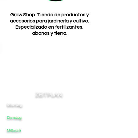
Grow Shop. Tienda de productos y
accesorios para jardinería y cultivo.
Especializado en fertilizantes,
abonos y tierra.
ZEITPLAN:
Montag:
9:00
-
-
-
16:30
Dienstag
9:00
-
-
16:30
-
Mittwoch
9:00
-
-
-
16:30