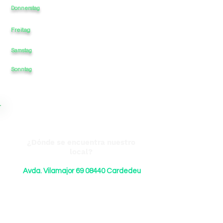
9:00
-
-
-
16:30
Donnerstag
Freitag
9:00
-
-
-
16:30
Samstag
9:00
-
-
-
16:30
Sonntag
-
-
-
¿Dónde se encuentra nuestro
local?
Avda. Vilamajor
69 08440
Cardedeu