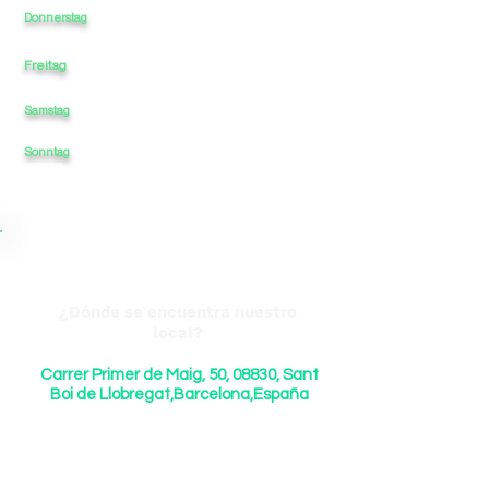
9:30
-
13:30
-
17:00
-
20:00
Donnerstag
Freitag
9:30
-
13:30
-
17:00
-
20:00
Samstag
10:00
-
-
-
13:30
Sonntag
-
-
-
¿Dónde se encuentra nuestro
local?
Carrer Primer de Maig, 50, 08830, Sant
Boi de Llobregat,Barcelona,España