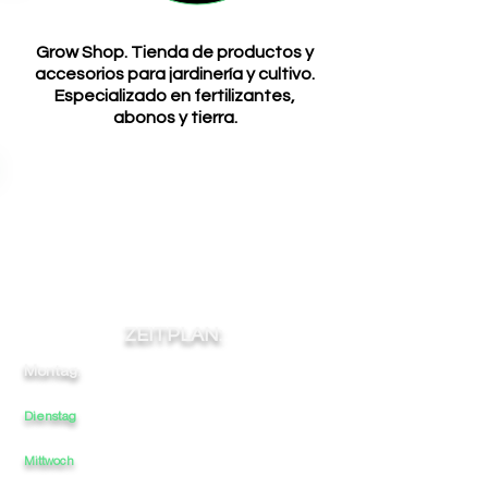
Grow Shop. Tienda de productos y
accesorios para jardinería y cultivo.
Especializado en fertilizantes,
abonos y tierra.
ZEITPLAN:
Montag:
9:30
-
13:30
-
-
17:00
20:00
Dienstag
9:30
-
13:30
-
17:00
20:00
-
Mittwoch
9:30
-
13:30
-
17:00
-
20:00