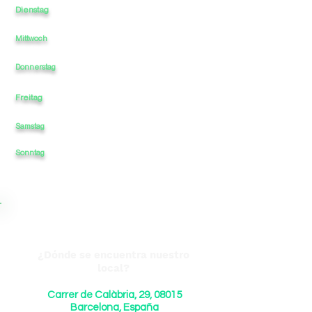
Dienstag
12
-
-
22
-
Mittwoch
12
-
-
-
22
12
-
-
-
22
Donnerstag
Freitag
12
-
-
-
22
Samstag
12
-
-
-
22
22
Sonntag
12
-
-
-
¿Dónde se encuentra nuestro
local?
Carrer de Calàbria, 29, 08015
Barcelona, España