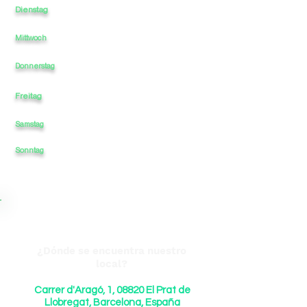
Dienstag
10
-
-
22
-
Mittwoch
10
-
-
-
22
10
-
-
-
22
Donnerstag
Freitag
10
-
-
-
22
Samstag
10
-
-
-
22
22
Sonntag
10
-
-
-
¿Dónde se encuentra nuestro
local?
Carrer d'Aragó, 1, 08820 El Prat de
Llobregat, Barcelona, España