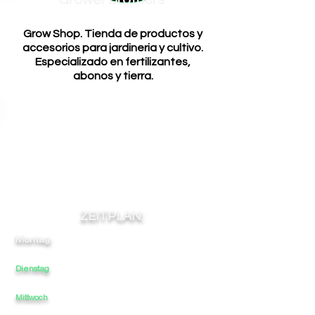
Grower brothers
Grow Shop. Tienda de productos y
accesorios para jardineria y cultivo.
Especializado en fertilizantes,
abonos y tierra.
ZEITPLAN:
Montag:
11
-
-
-
21
Dienstag
11
-
-
21
-
Mittwoch
11
-
-
-
21