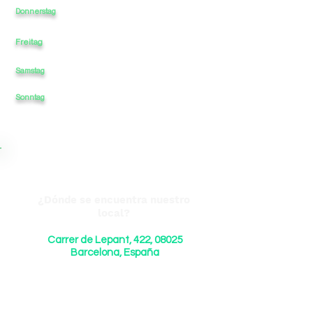
11
-
-
-
21
Donnerstag
Freitag
11
-
-
-
21
Samstag
11
-
-
-
21
Sonntag
CERRADO
-
-
CERRADO
-
¿Dónde se encuentra nuestro
local?
Carrer de Lepant, 422, 08025
Barcelona, España