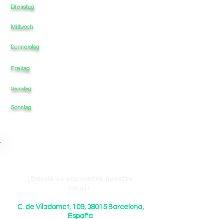
Dienstag
12
-
-
23
-
Mittwoch
12
-
-
-
23
12
-
-
-
23
Donnerstag
Freitag
12
-
-
-
23
Samstag
12
-
-
-
23
23
Sonntag
12
-
-
-
¿Dónde se encuentra nuestro
local?
C. de Viladomat, 109, 08015 Barcelona,
España