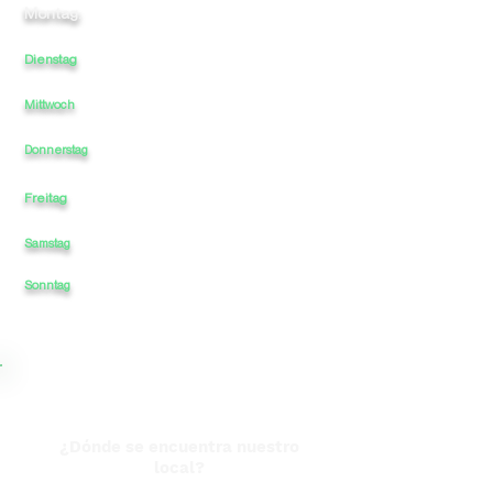
Montag:
11
-
-
-
23
Dienstag
11
-
-
23
-
Mittwoch
11
-
-
-
23
11
-
-
-
23
Donnerstag
Freitag
11
-
-
-
00
Samstag
11
-
-
-
00
23
Sonntag
11
-
-
-
¿Dónde se encuentra nuestro
local?