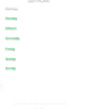
Montag:
11
-
-
-
22
Dienstag
11
-
-
22
-
Mittwoch
11
-
-
-
22
11
-
-
-
22
Donnerstag
Freitag
11
-
-
-
22
Samstag
11
-
-
-
22
22
Sonntag
11
-
-
-
¿Dónde se encuentra nuestro
local?