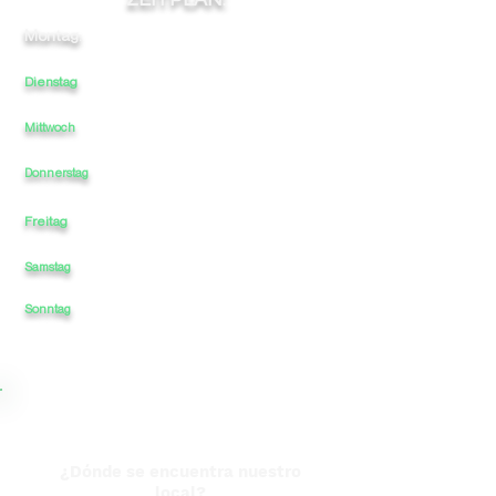
Montag:
-
-
-
16
20
Dienstag
-
-
16
20
-
Mittwoch
-
-
16
-
20
-
-
16
-
20
Donnerstag
Freitag
-
-
16
-
20
Samstag
-
-
16
-
20
20
Sonntag
-
-
16
-
¿Dónde se encuentra nuestro
local?