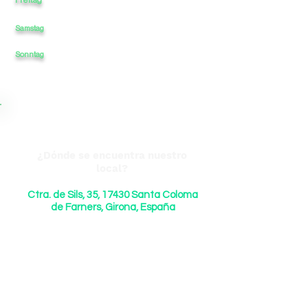
Samstag
9:00
-
-
-
13:30
Sonntag
-
-
-
¿Dónde se encuentra nuestro
local?
Ctra. de Sils, 35, 17430 Santa Coloma
de Farners, Girona, España