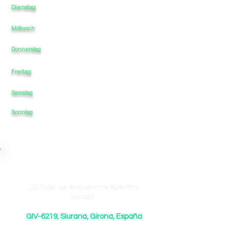
Dienstag
12
-
-
21
-
Mittwoch
12
-
-
-
21
12
-
-
-
21
Donnerstag
Freitag
12
-
-
-
21
Samstag
12
-
-
-
21
21
Sonntag
12
-
-
-
¿Dónde se encuentra nuestro
local?
GIV-6219, Siurana, Girona, España