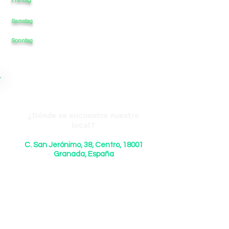
Samstag
12
-
-
-
22
22
Sonntag
12
-
-
-
¿Dónde se encuentra nuestro
local?
C. San Jerónimo, 38, Centro, 18001
Granada, España