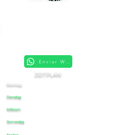
Natural Sativa
Enviar Whatsapp
ZEITPLAN:
Montag:
12
-
-
-
22
Dienstag
12
-
-
22
-
Mittwoch
12
-
-
-
22
12
-
-
-
22
Donnerstag
Freitag
12
-
-
-
22