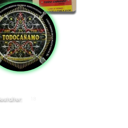
estalter:
18