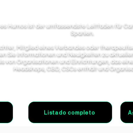
es Humos ist der umfassendste Leitfaden für C
Spanien.
chter, Mitglied eines Verbandes oder therapeutis
den Sie Informationen und Neuigkeiten zu aktuell
is von Organisationen und Einrichtungen, das ein
Headshops, CBD, CSCs enthält und Organisa
Listado completo
A