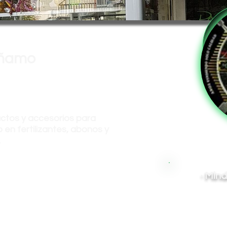
ñamo
ctos y accesorios para
do en fertilizantes, abonos y
.
· Mind