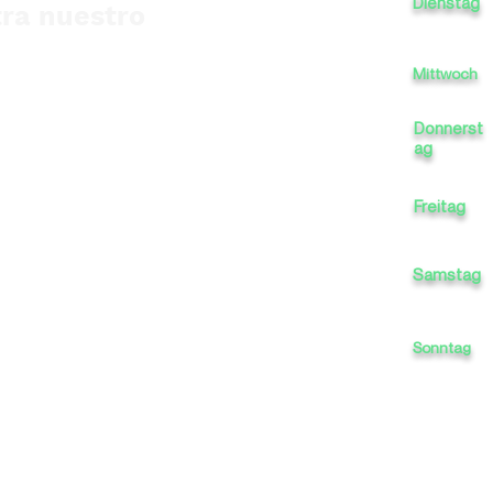
Dienstag
1
ra nuestro
Mittwoch
Donnerst
ag
Freitag
Samstag
Sonntag