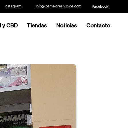
Instagram
info@losmejoreshumos.com
Facebook
l y CBD
Tiendas
Noticias
Contacto