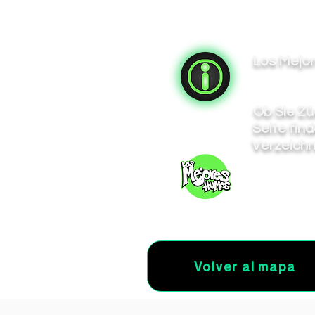
Los Mejor
Ob Sie Zü
Seite fin
Verzeichn
Volver al mapa