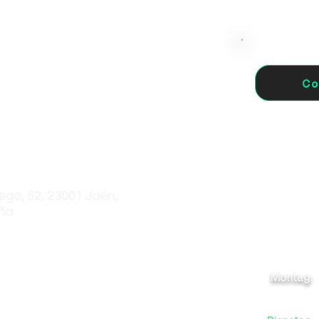
Co
ego, 52, 23001 Jaén,
ña
Montag: