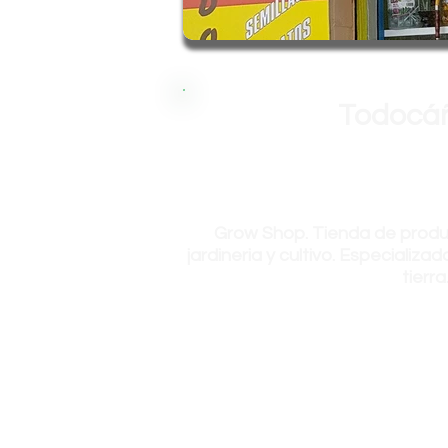
Todocá
Grow Shop. Tienda de produ
jardineria y cultivo. Especializa
tierra