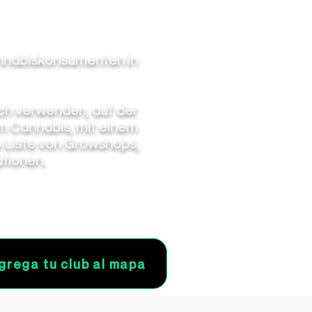
annabiskonsumenten in
ch verwenden, auf der
em Cannabis, mit einem
e Liste von Growshops,
tionen.
grega tu club al mapa