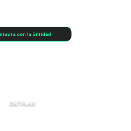
ntacta con la Entidad
ZEITPLAN:
-
10
20:30
-
13:30
17
-