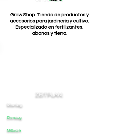
Sinsemilla
Grow Shop. Tienda de productos y
accesorios para jardineria y cultivo.
Especializado en fertilizantes,
abonos y tierra.
ZEITPLAN:
Montag:
10:30
-
13:30
-
-
17
20
Dienstag
10:30
-
13:30
-
17
20
-
Mittwoch
10:30
-
13:30
-
17
-
20