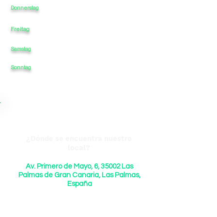
10:30
-
13:30
-
17
-
20
Donnerstag
Freitag
10:30
-
13:30
-
17
-
20
Samstag
11
-
14
-
CERRADO
-
Sonntag
CERRADO
-
-
CERRADO
-
¿Dónde se encuentra nuestro
local?
Av. Primero de Mayo, 6, 35002 Las
Palmas de Gran Canaria, Las Palmas,
España